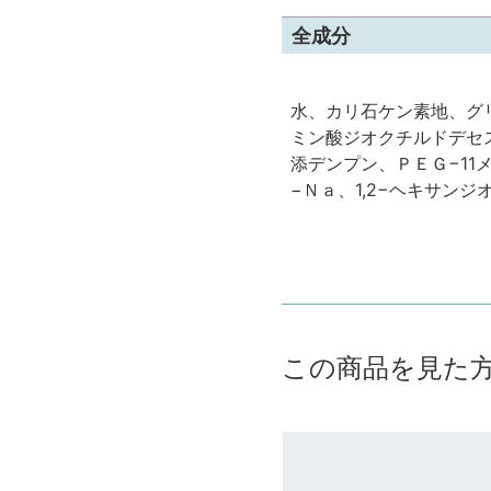
全成分
水、カリ石ケン素地、グ
ミン酸ジオクチルドデセ
添デンプン、ＰＥＧ−1
−Ｎａ、1,2−ヘキサ
この商品を見た