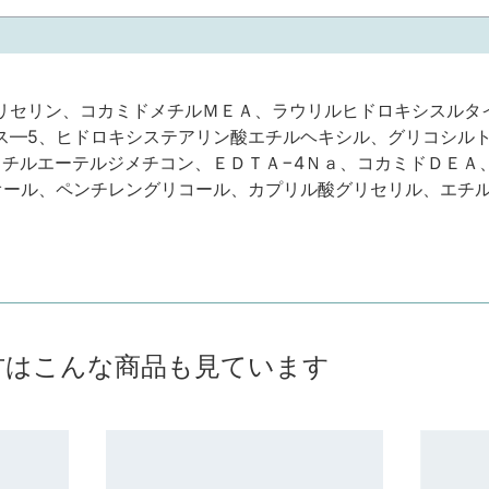
リセリン、コカミドメチルＭＥＡ、ラウリルヒドロキシスルタ
ス—5、ヒドロキシステアリン酸エチルヘキシル、グリコシル
1メチルエーテルジメチコン、ＥＤＴＡ−4Ｎａ、コカミドＤＥＡ
ンジオール、ペンチレングリコール、カプリル酸グリセリル、エチ
方はこんな商品も見ています