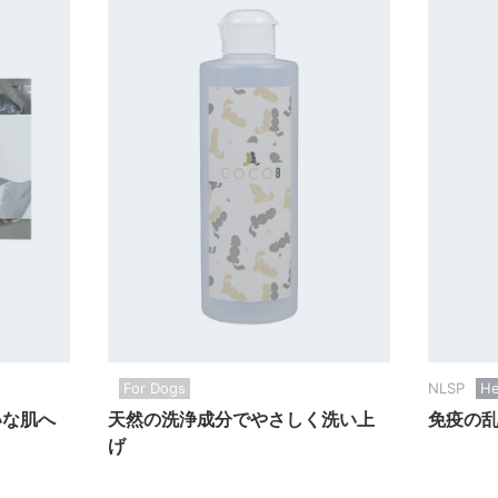
For Dogs
NLSP
He
いな肌へ
天然の洗浄成分でやさしく洗い上
免疫の
げ